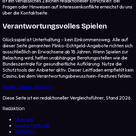
ist ein verlässliches Zeichen redaktioneller Ehrlichkeit. Bei
Fragen oder Hinweisen auf Interessenkonflikte erreichst du uns
über die Kontaktseite.
Verantwortungsvolles Spielen
Glücksspiel ist Unterhaltung – kein Einkommensweg. Alle auf
dieser Seite genannten Plinko-Echtgeld-Angebote richten sich
ausschließlich an Erwachsene ab 18 Jahren. Wenn Spielen zur
Belastung wird, helfen unabhängige Beratungsstellen wie die
Bundeszentrale für gesundheitliche Aufklärung. Nutze die
Schutztools der Anbieter aktiv. Dieser Leitfaden empfiehlt kein
Casino, bei dem Verantwortungsbewusstsein-Features fehlen.
Plinko Casino Deutsch
Diese Seite ist ein redaktioneller Vergleichsführer, Stand 2026.
Redaktion
Über uns
Unsere Methodik
Redaktion