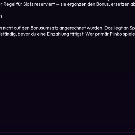
n der Regel für Slots reserviert — sie ergänzen den Bonus, ersetzen 
n
n nicht auf den Bonusumsatz angerechnet wurden. Das liegt an Sp
tändig, bevor du eine Einzahlung tätigst. Wer primär Plinko spielen